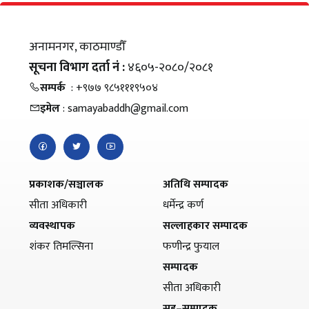
अनामनगर, काठमाण्डौँ
सूचना विभाग दर्ता नं :
४६०५-२०८०/२०८१
सम्पर्क
: +९७७ ९८५१११९५०४
इमेल
: samayabaddh@gmail.com
प्रकाशक/सञ्चालक
अतिथि सम्पादक
सीता अधिकारी
धर्मेन्द्र कर्ण
व्यवस्थापक
सल्लाहकार सम्पादक
शंकर तिमल्सिना
फणीन्द्र फुयाल
सम्पादक
सीता अधिकारी
सह–सम्पादक