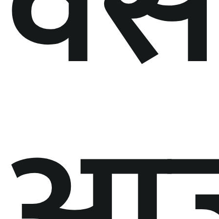
वसन
आ