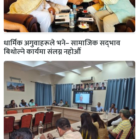
धार्मिक अगुवाहरूले भने– सामाजिक सद्‌भाव
बिथोल्ने कार्यमा संलग्न नहोऔँ