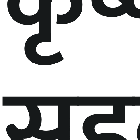
कृष
स