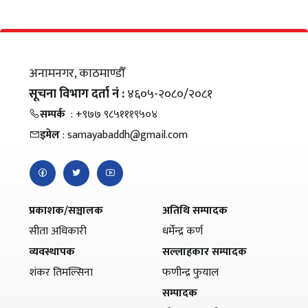
अनामनगर, काठमाण्डौँ
सूचना विभाग दर्ता नं :
४६०५-२०८०/२०८१
सम्पर्क
: +९७७ ९८५१११९५०४
इमेल
: samayabaddh@gmail.com
प्रकाशक/सञ्चालक
अतिथि सम्पादक
सीता अधिकारी
धर्मेन्द्र कर्ण
व्यवस्थापक
सल्लाहकार सम्पादक
शंकर तिमल्सिना
फणीन्द्र फुयाल
सम्पादक