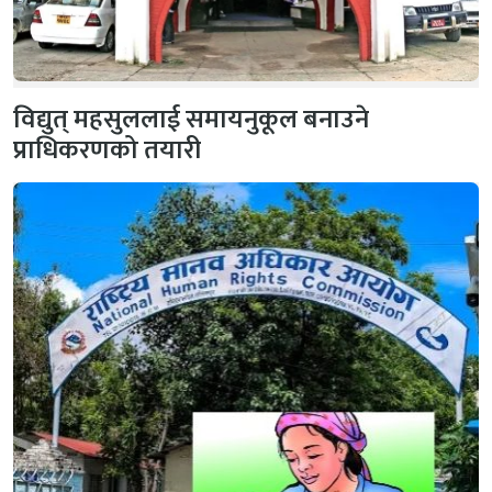
विद्युत् महसुललाई समायनुकूल बनाउने
प्राधिकरणको तयारी