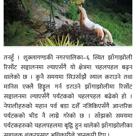
तनहुँ । शुक्लागण्डकी नगरपालिका–६ स्थित झाँगाझोली
रिर्सोट सञ्चालनमा ल्याएसँगै याे क्षेत्रमा चहलपहल बढ्न
थालेको छ । कुनै समयमा सिउसाँझै स्याल कराउने तथा
मानिस एक्लै हिड्डुल गर्न डराउने झाँगाझोलीमा रिर्सोट
सञ्चालनमा ल्याएसँगै पर्यटककाे चहलपहल बढेकाे हाे ।
नेपालीहरुको महान पर्व बडा दशैँ नजिकिएसँगै आन्तरिक
पर्यटकको भीड नै लाग्ने गरेको छ । साँझको समयमा
पर्यटकहरुको चहलपहलमा बृद्वि हुन थालेको झाँगाझोलीका
सञ्चालक शंकरप्रसाद अधिकारीले जानकारी दिए ।