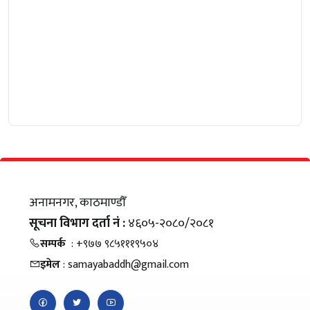
अनामनगर, काठमाण्डौँ
सूचना विभाग दर्ता नं :
४६०५-२०८०/२०८१
सम्पर्क
: +९७७ ९८५१११९५०४
इमेल
: samayabaddh@gmail.com