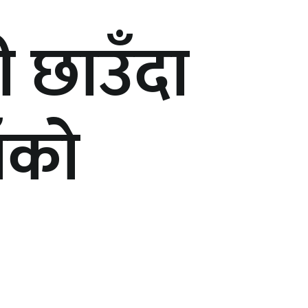
 छाउँदा
ाँको