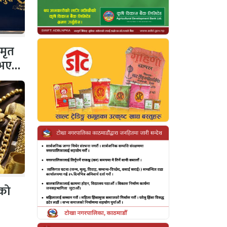
 मृत
 नभएको
ीको