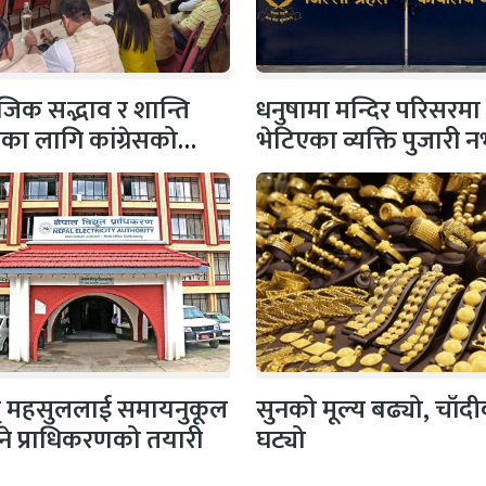
िक सद्भाव र शान्ति
धनुषामा मन्दिर परिसरमा
षाका लागि कांग्रेसको
भेटिएका व्यक्ति पुजारी
 सभापति गगन…
प्रहरीको स्पष्टिकरण
ुत् महसुललाई समायनुकूल
सुनको मूल्य बढ्यो, चाँद
ने प्राधिकरणको तयारी
घट्यो