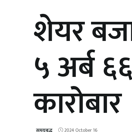
शेयर बजा
५ अर्ब ६
कारोबार
समयबद्ध
2024 October 16