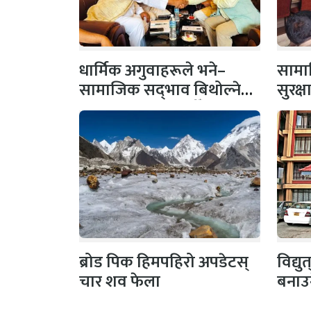
धार्मिक अगुवाहरूले भने–
सामाज
सामाजिक सद्‌भाव बिथोल्ने
सुरक्
कार्यमा संलग्न नहोऔँ
पहल,
ब्रोड पिक हिमपहिरो अपडेटस्
विद्य
चार शव फेला
बनाउ