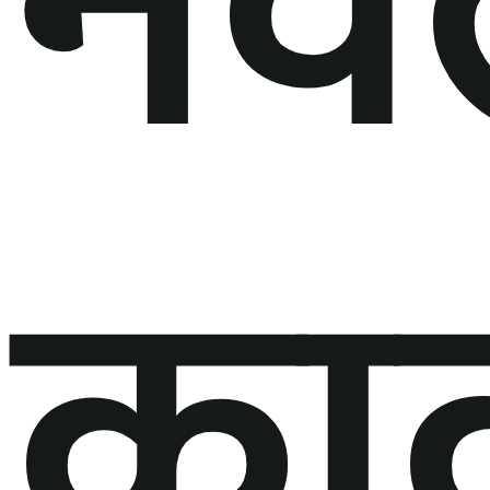
नव
का