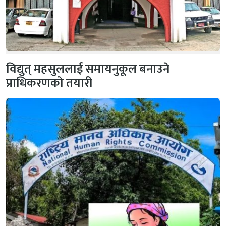
विद्युत् महसुललाई समायनुकूल बनाउने
प्राधिकरणको तयारी