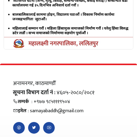
अनामनगर, काठमाण्डौँ
सूचना विभाग दर्ता नं :
४६०५-२०८०/२०८१
सम्पर्क
: +९७७ ९८५१११९५०४
इमेल
: samayabaddh@gmail.com