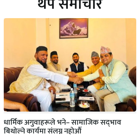
थप समाचार
धार्मिक अगुवाहरूले भने– सामाजिक सद्‌भाव
बिथोल्ने कार्यमा संलग्न नहोऔँ