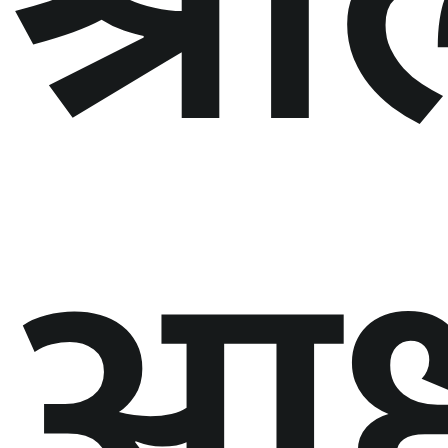
श्र
आध