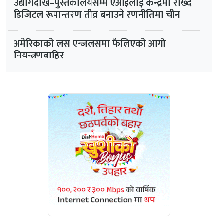
उद्योगदेखि–पुस्तकालयसम्म एआईलाई केन्द्रमा राख्दै
डिजिटल रूपान्तरण तीव्र बनाउने रणनीतिमा चीन
अमेरिकाको लस एन्जलसमा फैलिएको आगो
नियन्त्रणबाहिर