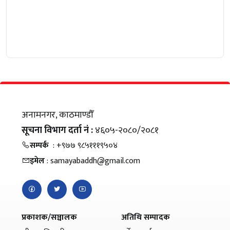
अनामनगर, काठमाण्डौँ
सूचना विभाग दर्ता नं :
४६०५-२०८०/२०८१
सम्पर्क
: +९७७ ९८५१११९५०४
इमेल
: samayabaddh@gmail.com
प्रकाशक/सञ्चालक
अतिथि सम्पादक