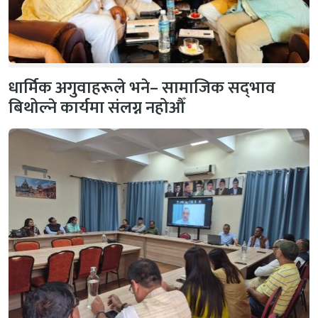
धार्मिक अगुवाहरूले भने– सामाजिक सद्‌भाव
बिथोल्ने कार्यमा संलग्न नहोऔँ