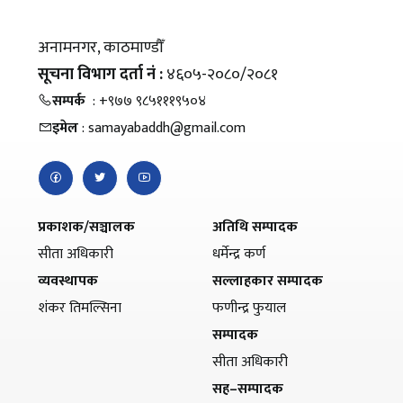
अनामनगर, काठमाण्डौँ
सूचना विभाग दर्ता नं :
४६०५-२०८०/२०८१
सम्पर्क
: +९७७ ९८५१११९५०४
इमेल
: samayabaddh@gmail.com
प्रकाशक/सञ्चालक
अतिथि सम्पादक
सीता अधिकारी
धर्मेन्द्र कर्ण
व्यवस्थापक
सल्लाहकार सम्पादक
शंकर तिमल्सिना
फणीन्द्र फुयाल
सम्पादक
सीता अधिकारी
सह–सम्पादक