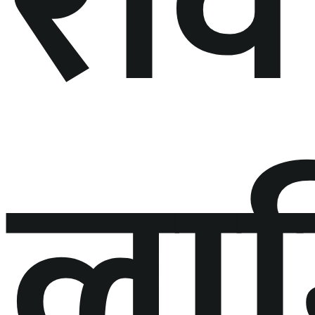
रवि
ला