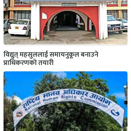
विद्युत् महसुललाई समायनुकूल बनाउने
प्राधिकरणको तयारी