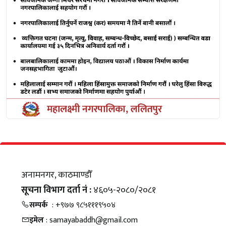
अनामनगर, काठमाण्डौँ
सूचना विभाग दर्ता नं :
४६०५-२०८०/२०८१
सम्पर्क
: +९७७ ९८५१११९५०४
इमेल
: samayabaddh@gmail.com