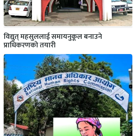
विद्युत् महसुललाई समायनुकूल बनाउने
प्राधिकरणको तयारी