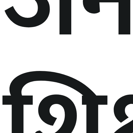
जन
शि