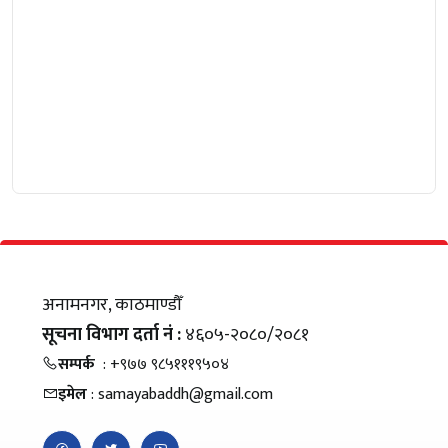
अनामनगर, काठमाण्डौँ
सूचना विभाग दर्ता नं :
४६०५-२०८०/२०८१
सम्पर्क
: +९७७ ९८५१११९५०४
इमेल
: samayabaddh@gmail.com