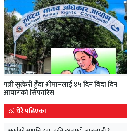
पत्नी सुत्केरी हुँदा श्रीमानलाई ४५ दिन बिदा दिन
आयोगको सिफारिस
धेरै पढिएका
अर्काको सम्पत्ति हडप्न कति डरलाग्दो जालसाजी ?