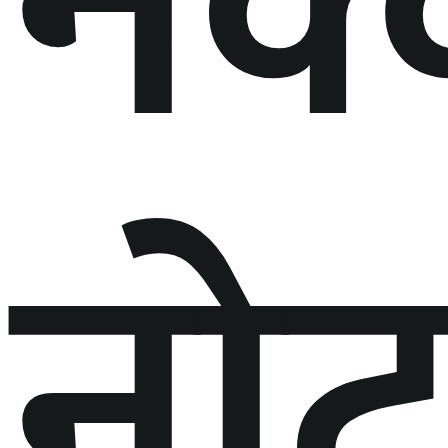
नक
नो