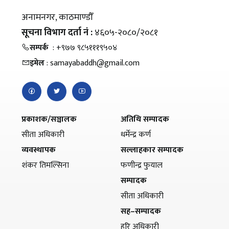
अनामनगर, काठमाण्डौँ
सूचना विभाग दर्ता नं :
४६०५-२०८०/२०८१
सम्पर्क
: +९७७ ९८५१११९५०४
इमेल
: samayabaddh@gmail.com
प्रकाशक/सञ्चालक
अतिथि सम्पादक
सीता अधिकारी
धर्मेन्द्र कर्ण
व्यवस्थापक
सल्लाहकार सम्पादक
शंकर तिमल्सिना
फणीन्द्र फुयाल
सम्पादक
सीता अधिकारी
सह–सम्पादक
हरि अधिकारी