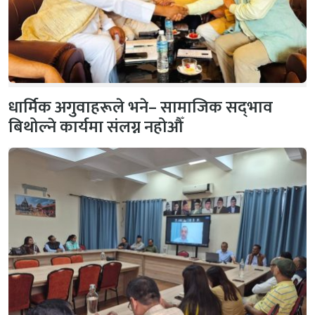
धार्मिक अगुवाहरूले भने– सामाजिक सद्‌भाव
बिथोल्ने कार्यमा संलग्न नहोऔँ