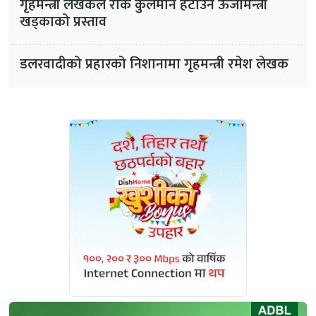
गृहमन्त्री लेखकले रोके कुलमान हटाउने ऊर्जामन्त्री
खड्काको प्रस्ताव
डलरवादीको प्रहारको निशानामा गृहमन्त्री रमेश लेखक