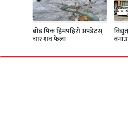
ब्रोड पिक हिमपहिरो अपडेटस्
विद्य
चार शव फेला
बनाउ
अनामनगर, काठमाण्डौँ
प्रकाश
सूचना विभाग दर्ता नं :
सीता अध
४६०५-२०८०/२०८१
व्यवस्थ
सम्पर्क
: +९७७ ९८५१११९५०४
शंकर ति
इमेल
: samayabaddh@gmail.com