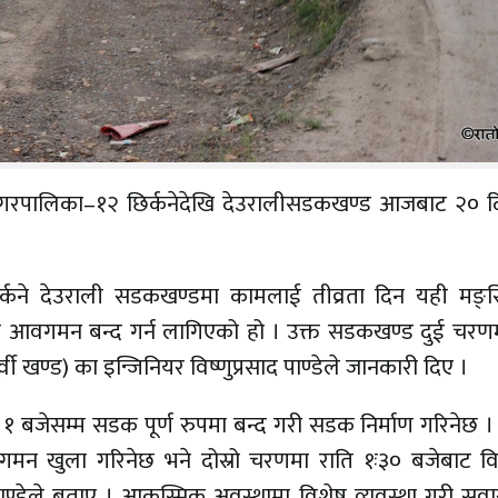
्यास नगरपालिका–१२ छिर्कनेदेखि देउरालीसडकखण्ड आजबाट २० द
छिर्कने देउराली सडकखण्डमा कामलाई तीव्रता दिन यही मङ्
री आवगमन बन्द गर्न लागिएको हो । उक्त सडकखण्ड दुई चरणम
ी खण्ड) का इन्जिनियर विष्णुप्रसाद पाण्डेले जानकारी दिए ।
१ बजेसम्म सडक पूर्ण रुपमा बन्द गरी सडक निर्माण गरिनेछ ।
मन खुला गरिनेछ भने दोस्रो चरणमा राति १ः३० बजेबाट व
 पाण्डेले बताए । आकस्मिक अवस्थामा विशेष व्यवस्था गरी सव