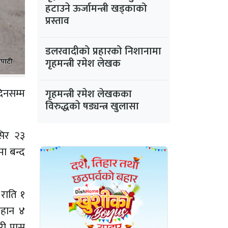
हटाउने ऊर्जामन्त्री खड्काको
प्रस्ताव
डलरवादीको प्रहारको निशानामा
गृहमन्त्री रमेश लेखक
िनसम्म
गृहमन्त्री रमेश लेखकका
विरुद्धकाे षड्यन्त्र खुलासा
सिर २३
ा बन्द
 राति १
िहान ४
ारी पास