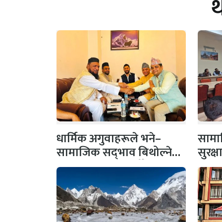
धार्मिक अगुवाहरूले भने–
सामाज
सामाजिक सद्‌भाव बिथोल्ने
सुरक्
कार्यमा संलग्न नहोऔँ
पहल,