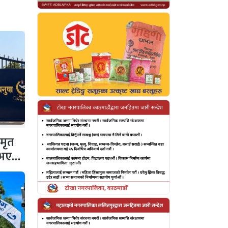
 मृत
 नभएको