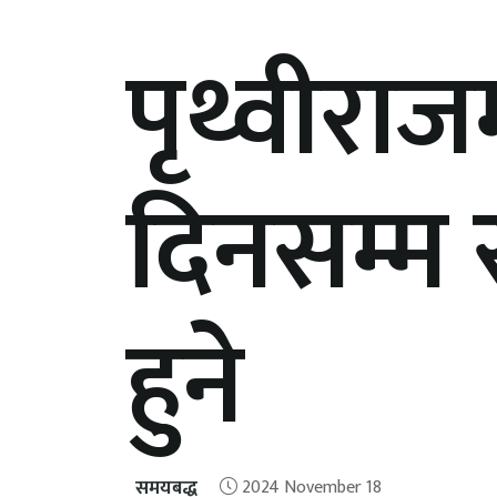
पृथ्वीरा
दिनसम्म स
हुने
समयबद्ध
2024 November 18