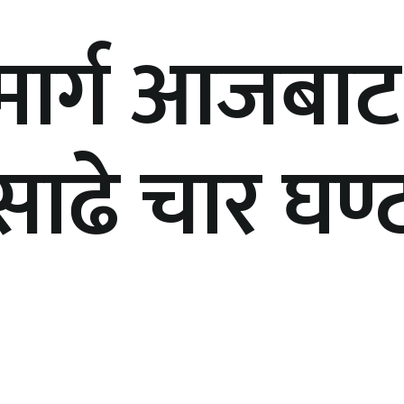
जमार्ग आजबा
ाढे चार घण्ट