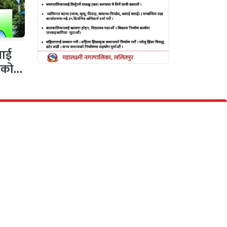
नलाई
गको