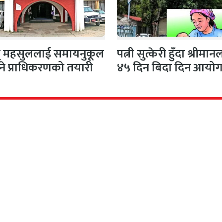
ुत् महसुललाई समायनुकूल
पत्नी सुत्केरी हुँदा श्रीमा
ने प्राधिकरणको तयारी
४५ दिन बिदा दिन आयो
सिफारिस
क/सञ्चालक
अतिथि सम्पादक
िकारी
धर्मेन्द्र कर्ण
ापक
सल्लाहकार सम्पादक
मल्सिना
फणीन्द्र फुयाल
सम्पादक
सीता अधिकारी
सह–सम्पादक