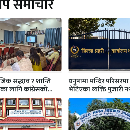
थप समाचार
िक सद्भाव र शान्ति
धनुषामा मन्दिर परिसरमा
षाका लागि कांग्रेसको
भेटिएका व्यक्ति पुजारी
 सभापति गगन…
प्रहरीको स्पष्टिकरण