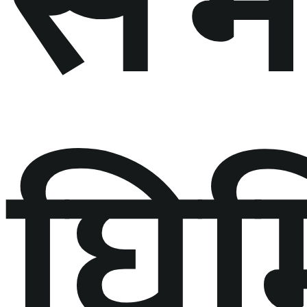
सभ
घिम