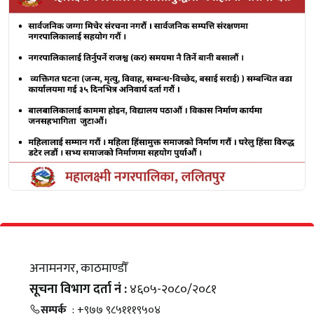
अनामनगर, काठमाण्डौँ
सूचना विभाग दर्ता नं :
४६०५-२०८०/२०८१
सम्पर्क
: +९७७ ९८५१११९५०४