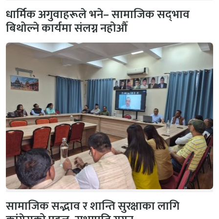
धार्मिक अगुवाहरूले भने– सामाजिक सद्‌भाव
बिथोल्ने कार्यमा संलग्न नहोऔँ
सामाजिक सद्भाव र शान्ति सुरक्षाका लागि