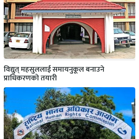
विद्युत् महसुललाई समायनुकूल बनाउने
प्राधिकरणको तयारी