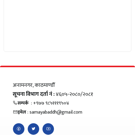
अनामनगर, काठमाण्डौँ
सूचना विभाग दर्ता नं :
४६०५-२०८०/२०८१
सम्पर्क
: +९७७ ९८५१११९५०४
इमेल
: samayabaddh@gmail.com