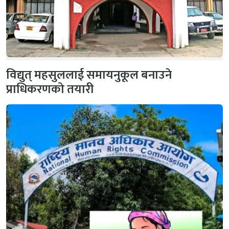
विद्युत् महसुललाई समायनुकूल बनाउने
प्राधिकरणको तयारी