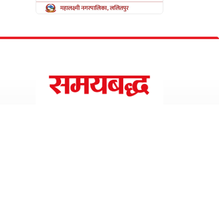
Design with
by
Resham