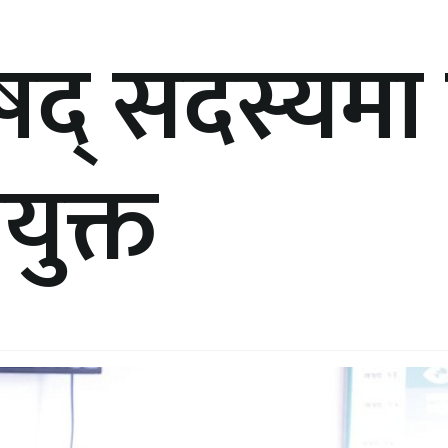
िषद् सदस्यमा
युक्त