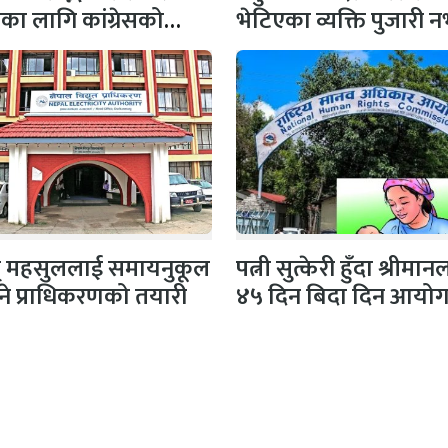
षाका लागि कांग्रेसको
भेटिएका व्यक्ति पुजारी
 सभापति गगन…
प्रहरीको स्पष्टिकरण
ुत् महसुललाई समायनुकूल
पत्नी सुत्केरी हुँदा श्रीमा
ने प्राधिकरणको तयारी
४५ दिन बिदा दिन आयो
सिफारिस