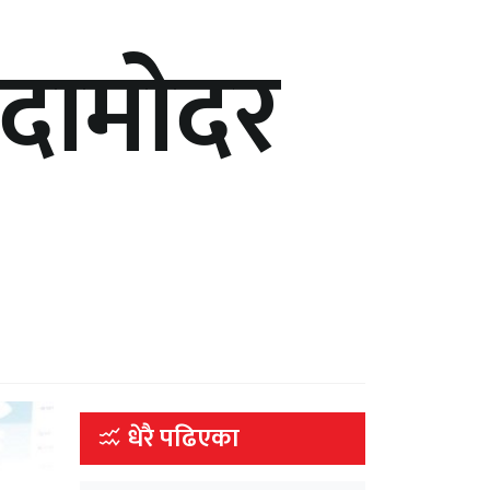
 दामोदर
धेरै पढिएका