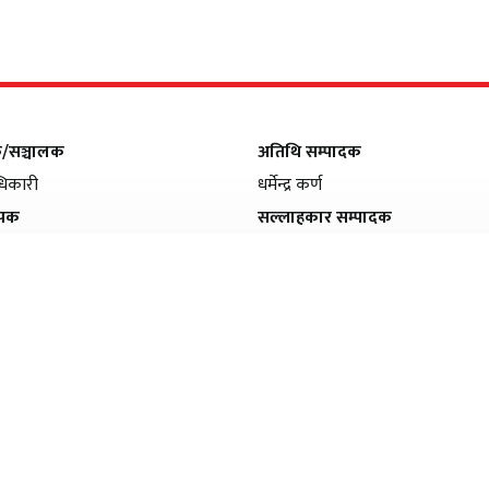
क/सञ्चालक
अतिथि सम्पादक
िकारी
धर्मेन्द्र कर्ण
ापक
सल्लाहकार सम्पादक
मल्सिना
फणीन्द्र फुयाल
सम्पादक
सीता अधिकारी
सह–सम्पादक
हरि अधिकारी