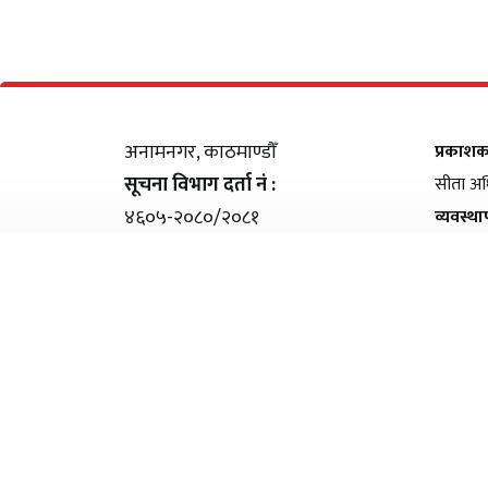
अनामनगर, काठमाण्डौँ
प्रकाश
सूचना विभाग दर्ता नं :
सीता अध
४६०५-२०८०/२०८१
व्यवस्थ
सम्पर्क
: +९७७ ९८५१११९५०४
शंकर ति
इमेल
: samayabaddh@gmail.com
© Copyright 2026 Samayabaddha - All Rights Reserved.