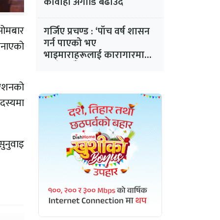
कार्वाही अगाडि बढाउँदै
 सोमबार
गर्जिए प्रचण्ड : ‘पाँच वर्ष शासन
गर्न पाएको भए
 जनाएको
भाइमाराहरूलाई कारागारमा
कोच्ने थिएँ’
िएशनको
दस्यमा
ुनुवाइ