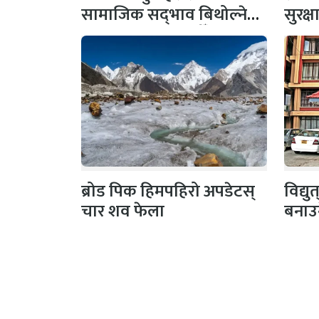
सामाजिक सद्‌भाव बिथोल्ने
सुरक्
कार्यमा संलग्न नहोऔँ
पहल,
ब्रोड पिक हिमपहिरो अपडेटस्
विद्य
चार शव फेला
बनाउ