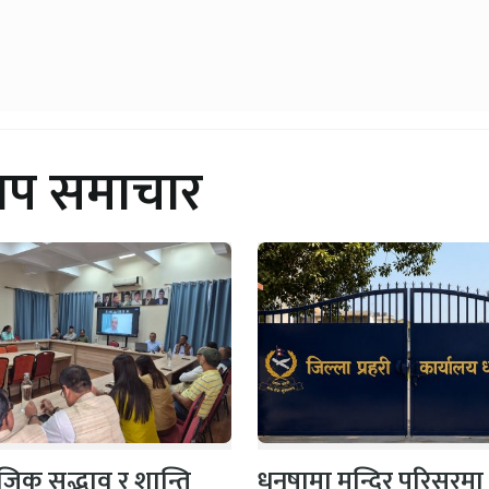
थप समाचार
िक सद्भाव र शान्ति
धनुषामा मन्दिर परिसरमा