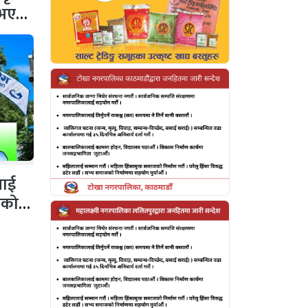
 नभएको
नलाई
गको