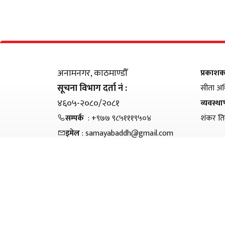
अनामनगर, काठमाण्डौँ
प्रकाश
सूचना विभाग दर्ता नं :
सीता अध
४६०५-२०८०/२०८१
व्यवस्थ
सम्पर्क
: +९७७ ९८५१११९५०४
शंकर ति
इमेल
: samayabaddh@gmail.com
© Copyright 2026 Samayabaddha - All Rights Reserved.