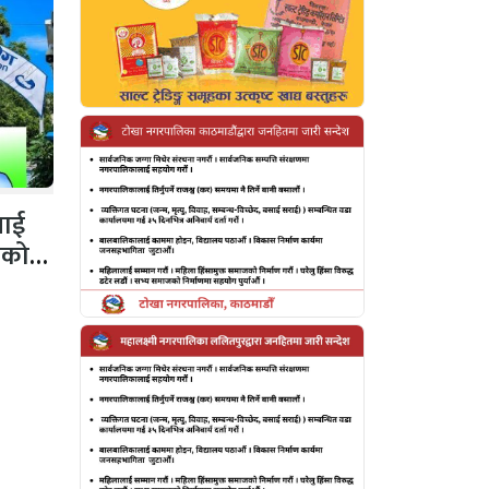
नलाई
गको