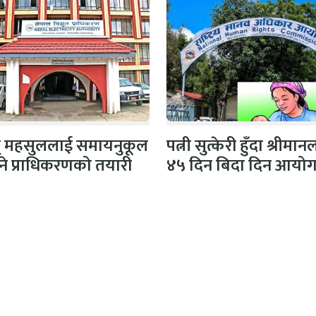
ुत् महसुललाई समायनुकूल
पत्नी सुत्केरी हुँदा श्रीमा
ने प्राधिकरणको तयारी
४५ दिन बिदा दिन आयो
सिफारिस