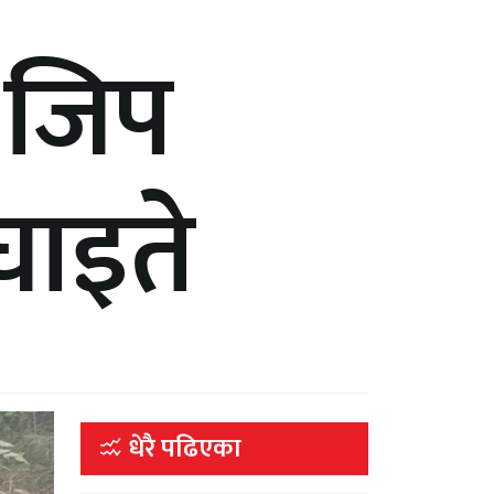
 जिप
 घाइते
धेरै पढिएका