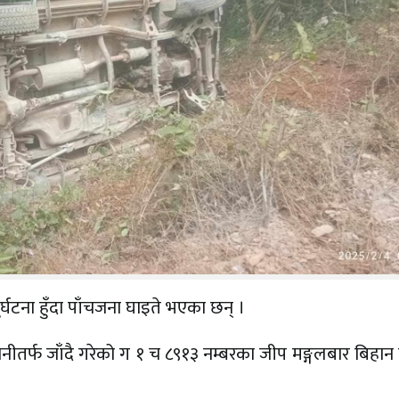
्घटना हुँदा पाँचजना घाइते भएका छन् ।
ीतर्फ जाँदै गरेको ग १ च ८९१३ नम्बरका जीप मङ्गलबार बिहान