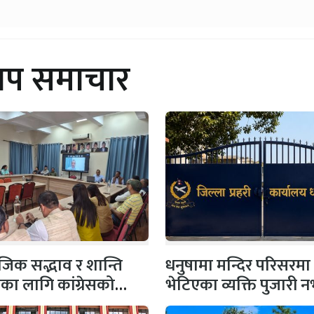
थप समाचार
िक सद्भाव र शान्ति
धनुषामा मन्दिर परिसरमा
षाका लागि कांग्रेसको
भेटिएका व्यक्ति पुजारी
 सभापति गगन…
प्रहरीको स्पष्टिकरण