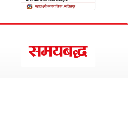
Design with
by
Resham