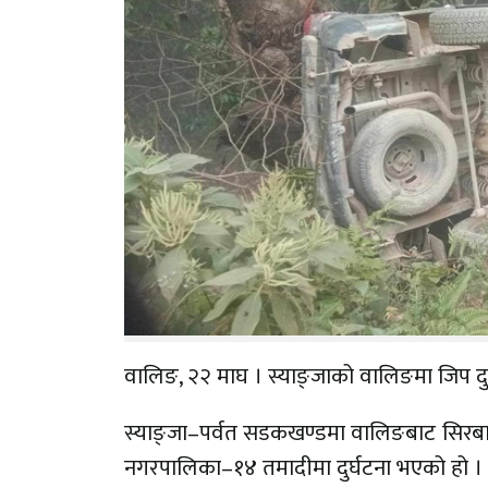
वालिङ, २२ माघ । स्याङ्जाको वालिङमा जिप दुर
स्याङ्जा–पर्वत सडकखण्डमा वालिङबाट सिरबान
नगरपालिका–१४ तमादीमा दुर्घटना भएको हो ।