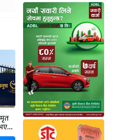
 मृत
 नभएको