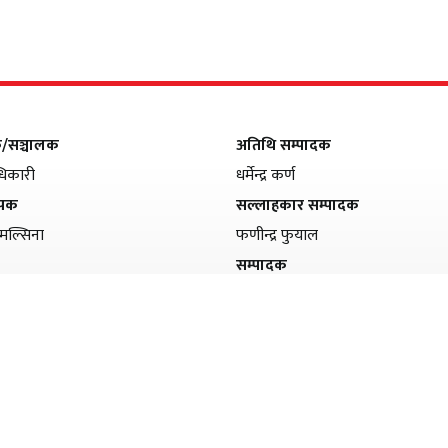
क/सञ्चालक
अतिथि सम्पादक
िकारी
धर्मेन्द्र कर्ण
ापक
सल्लाहकार सम्पादक
मल्सिना
फणीन्द्र फुयाल
सम्पादक
सीता अधिकारी
सह–सम्पादक
हरि अधिकारी