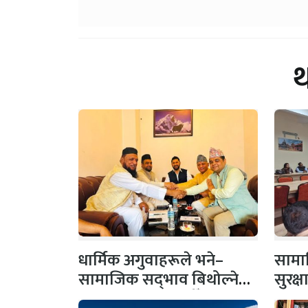
धार्मिक अगुवाहरूले भने–
सामाज
सामाजिक सद्‌भाव बिथोल्ने
सुरक्
कार्यमा संलग्न नहोऔँ
पहल,