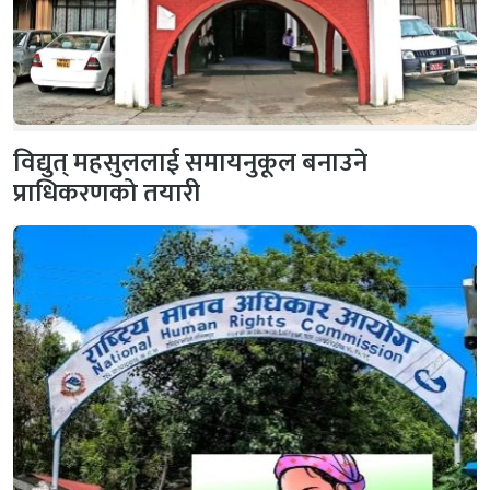
विद्युत् महसुललाई समायनुकूल बनाउने
प्राधिकरणको तयारी