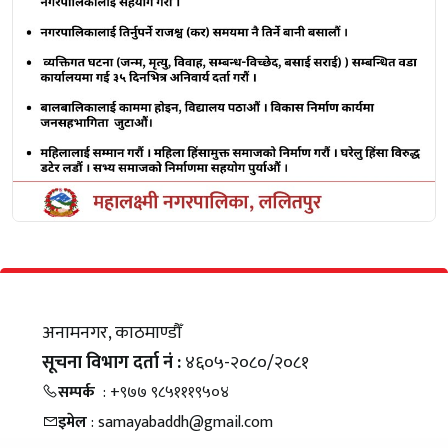
अनामनगर, काठमाण्डौँ
सूचना विभाग दर्ता नं :
४६०५-२०८०/२०८१
सम्पर्क
: +९७७ ९८५१११९५०४
इमेल
: samayabaddh@gmail.com