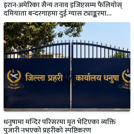
इरान-अमेरिका सैन्य तनाव इजिप्टसम्म फैलियोस्
दमियाता बन्दरगाहमा दुई ग्यास ट्याङ्करमा…
धनुषामा मन्दिर परिसरमा मृत भेटिएका व्यक्ति
पुजारी नभएको प्रहरीको स्पष्टिकरण