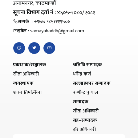
अनामनगर, काठमाण्डौँ
सूचना विभाग दर्ता नं :
४६०५-२०८०/२०८१
सम्पर्क
: +९७७ ९८५१११९५०४
इमेल
: samayabaddh@gmail.com
प्रकाशक/सञ्चालक
अतिथि सम्पादक
सीता अधिकारी
धर्मेन्द्र कर्ण
व्यवस्थापक
सल्लाहकार सम्पादक
शंकर तिमल्सिना
फणीन्द्र फुयाल
सम्पादक
सीता अधिकारी
सह–सम्पादक
हरि अधिकारी