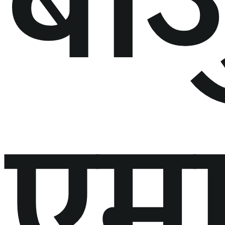
बाज
एमा