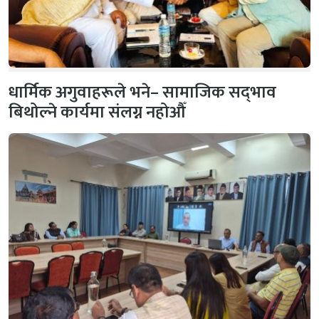
धार्मिक अगुवाहरूले भने– सामाजिक सद्‌भाव
बिथोल्ने कार्यमा संलग्न नहोऔँ