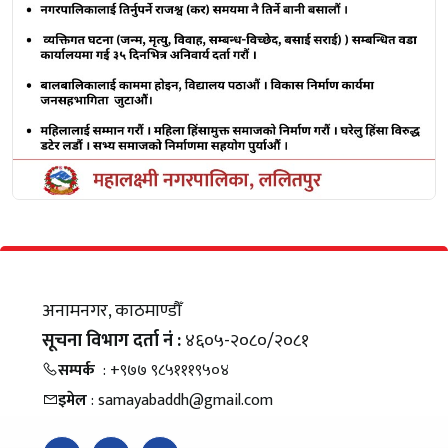
अनामनगर, काठमाण्डौँ
सूचना विभाग दर्ता नं :
४६०५-२०८०/२०८१
सम्पर्क
: +९७७ ९८५१११९५०४
इमेल
: samayabaddh@gmail.com