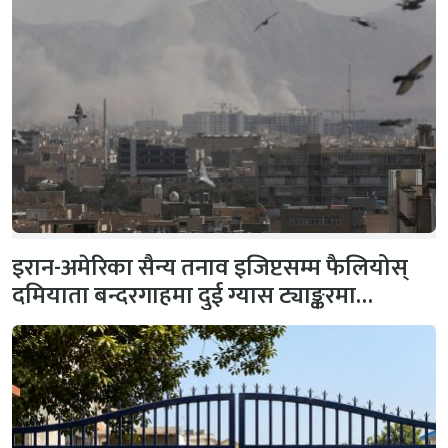
इरान-अमेरिका सैन्य तनाव इजिप्टसम्म फैलियोस्
दमियाता बन्दरगाहमा दुई ग्यास ट्याङ्करमा…