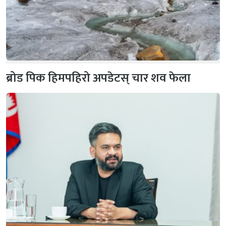
ब्रोड पिक हिमपहिरो अपडेटस् चार शव फेला