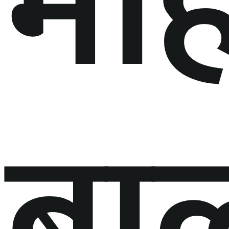
मह
बाल