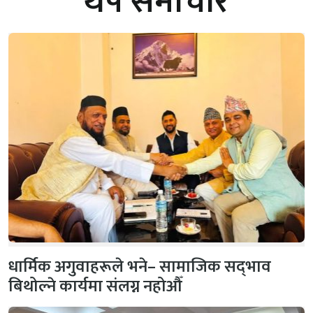
थप समाचार
धार्मिक अगुवाहरूले भने– सामाजिक सद्‌भाव
बिथोल्ने कार्यमा संलग्न नहोऔँ