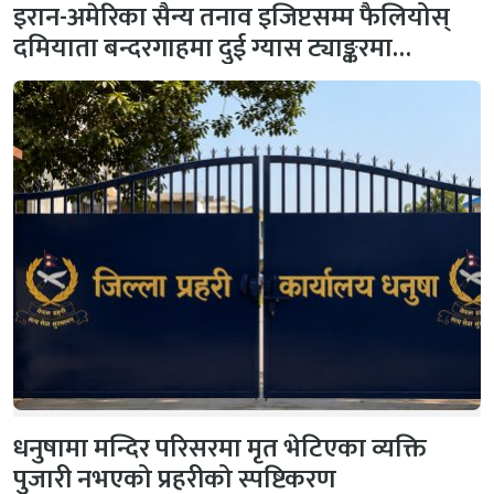
इरान-अमेरिका सैन्य तनाव इजिप्टसम्म फैलियोस्
दमियाता बन्दरगाहमा दुई ग्यास ट्याङ्करमा…
धनुषामा मन्दिर परिसरमा मृत भेटिएका व्यक्ति
पुजारी नभएको प्रहरीको स्पष्टिकरण