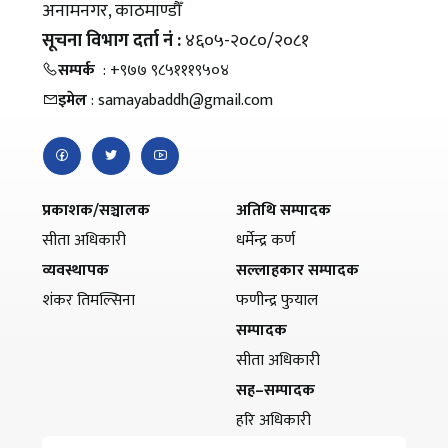
अनामनगर, काठमाण्डौँ
सूचना विभाग दर्ता नं :
४६०५-२०८०/२०८१
सम्पर्क
: +९७७ ९८५१११९५०४
इमेल
: samayabaddh@gmail.com
प्रकाशक/सञ्चालक
अतिथि सम्पादक
सीता अधिकारी
धर्मेन्द्र कर्ण
व्यवस्थापक
सल्लाहकार सम्पादक
शंकर तिमल्सिना
फणीन्द्र फुयाल
सम्पादक
सीता अधिकारी
सह–सम्पादक
हरि अधिकारी