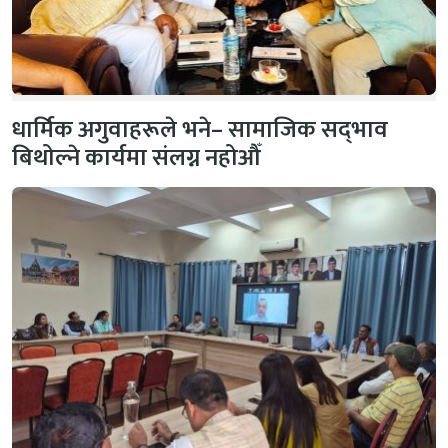
धार्मिक अगुवाहरूले भने– सामाजिक सद्‌भाव
बिथोल्ने कार्यमा संलग्न नहोऔँ