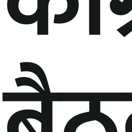
कां
बै