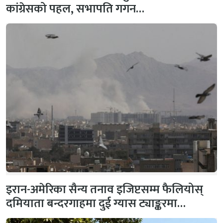
कांग्रेसको पहल, सभापति गगन…
इरान-अमेरिका सैन्य तनाव इजिप्टसम्म फैलियोस्
दमियाता बन्दरगाहमा दुई ग्यास ट्याङ्करमा…