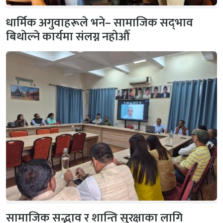
धार्मिक अगुवाहरूले भने– सामाजिक सद्‌भाव
बिथोल्ने कार्यमा संलग्न नहोऔँ
सामाजिक सद्भाव र शान्ति सुरक्षाका लागि