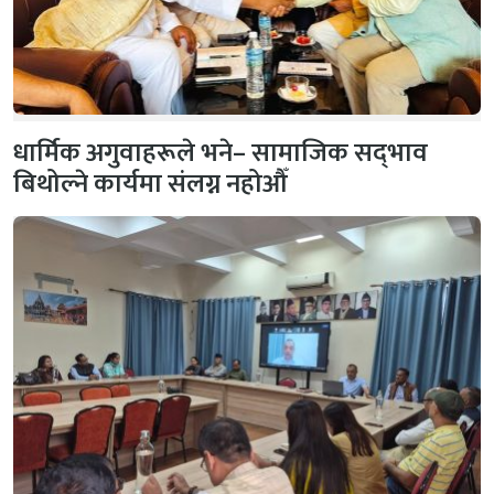
धार्मिक अगुवाहरूले भने– सामाजिक सद्‌भाव
बिथोल्ने कार्यमा संलग्न नहोऔँ