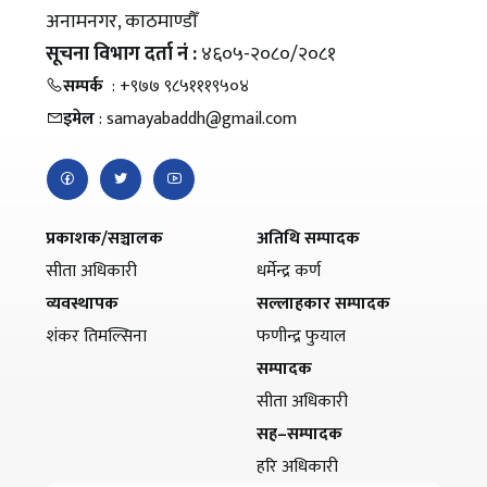
अनामनगर, काठमाण्डौँ
सूचना विभाग दर्ता नं :
४६०५-२०८०/२०८१
सम्पर्क
: +९७७ ९८५१११९५०४
इमेल
: samayabaddh@gmail.com
प्रकाशक/सञ्चालक
अतिथि सम्पादक
सीता अधिकारी
धर्मेन्द्र कर्ण
व्यवस्थापक
सल्लाहकार सम्पादक
शंकर तिमल्सिना
फणीन्द्र फुयाल
सम्पादक
सीता अधिकारी
सह–सम्पादक
हरि अधिकारी