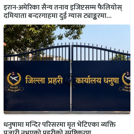
इरान-अमेरिका सैन्य तनाव इजिप्टसम्म फैलियोस्
दमियाता बन्दरगाहमा दुई ग्यास ट्याङ्करमा…
धनुषामा मन्दिर परिसरमा मृत भेटिएका व्यक्ति
पुजारी नभएको प्रहरीको स्पष्टिकरण