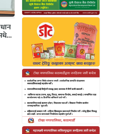
ाधान
 मधेशी