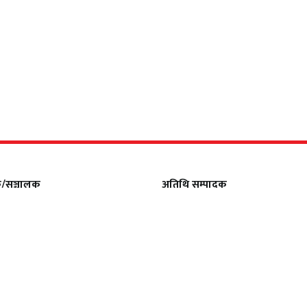
क/सञ्चालक
अतिथि सम्पादक
िकारी
धर्मेन्द्र कर्ण
ापक
सल्लाहकार सम्पादक
मल्सिना
फणीन्द्र फुयाल
सम्पादक
सीता अधिकारी