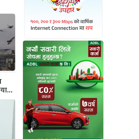
व
ियाता