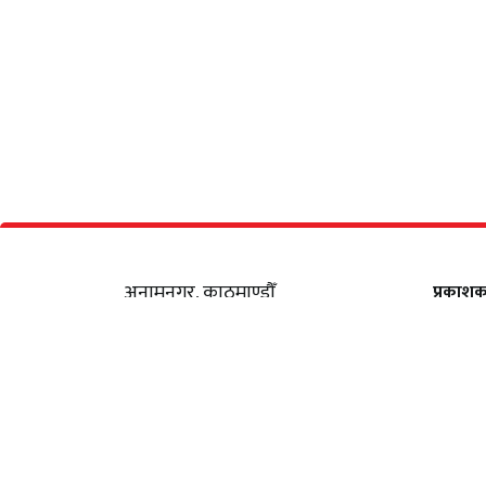
अनामनगर, काठमाण्डौँ
प्रकाश
सूचना विभाग दर्ता नं :
सीता अध
४६०५-२०८०/२०८१
व्यवस्थ
सम्पर्क
: +९७७ ९८५१११९५०४
शंकर ति
इमेल
: samayabaddh@gmail.com