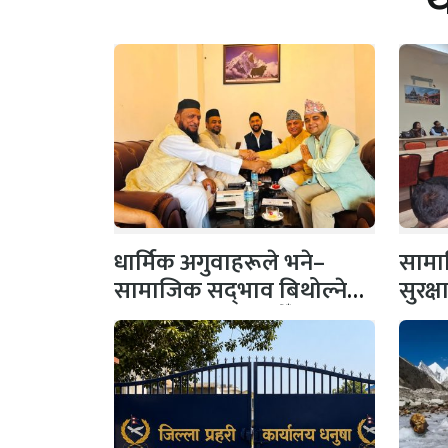
धार्मिक अगुवाहरूले भने–
सामाज
सामाजिक सद्‌भाव बिथोल्ने
सुरक्
कार्यमा संलग्न नहोऔँ
पहल,