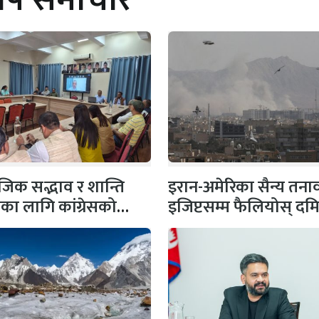
िक सद्भाव र शान्ति
इरान-अमेरिका सैन्य तना
षाका लागि कांग्रेसको
इजिप्टसम्म फैलियोस् दम
 सभापति गगन…
बन्दरगाहमा दुई ग्यास
ट्याङ्करमा…