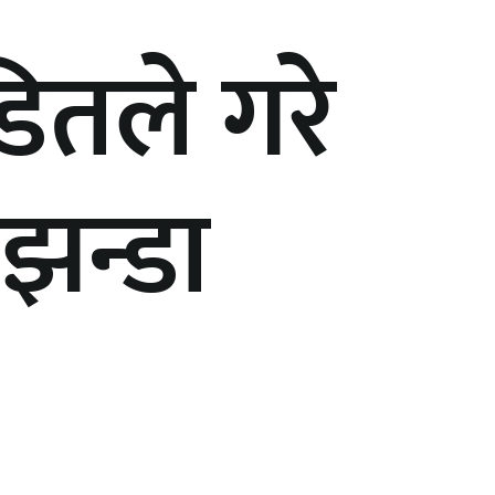
ितले गरे
 झन्डा