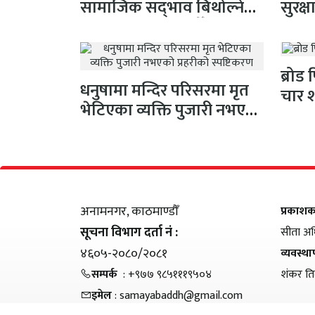
सामाजिक सद्‌भाव बिथोल्ने
सुरक्
कार्यमा संलग्न नहोऔँ
पहल,
ब्रोड
धनुषामा मन्दिर परिसरमा मृत
चार 
भेटिएका व्यक्ति पुजारी नभएको
प्रहरीको स्पष्टिकरण
अनामनगर, काठमाण्डौँ
प्रकाश
सूचना विभाग दर्ता नं :
सीता अध
४६०५-२०८०/२०८१
व्यवस्थ
सम्पर्क
: +९७७ ९८५१११९५०४
शंकर ति
इमेल
: samayabaddh@gmail.com