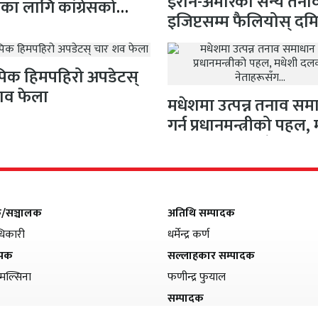
इरान-अमेरिका सैन्य तना
षाका लागि कांग्रेसको
इजिप्टसम्म फैलियोस् दम
 सभापति गगन…
बन्दरगाहमा दुई ग्यास
ट्याङ्करमा…
 पिक हिमपहिरो अपडेटस्
शव फेला
मधेशमा उत्पन्न तनाव सम
गर्न प्रधानमन्त्रीको पहल,
दलका नेताहरूसँग…
क/सञ्चालक
अतिथि सम्पादक
िकारी
धर्मेन्द्र कर्ण
ापक
सल्लाहकार सम्पादक
मल्सिना
फणीन्द्र फुयाल
सम्पादक