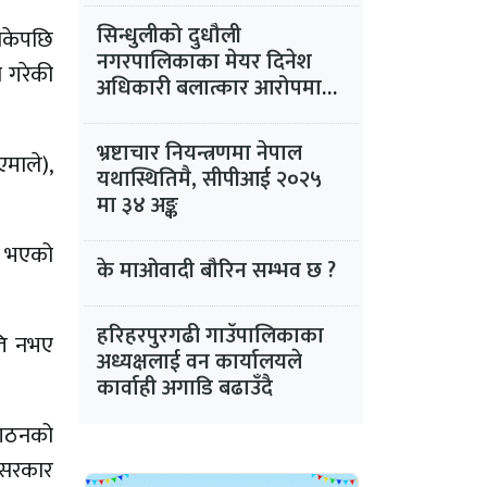
सिन्धुलीको दुधौली
नसकेपछि
नगरपालिकाका मेयर दिनेश
न गरेकी
अधिकारी बलात्कार आरोपमा
फरार
भ्रष्टाचार नियन्त्रणमा नेपाल
माले),
यथास्थितिमै, सीपीआई २०२५
मा ३४ अङ्क
ल भएको
के माओवादी बौरिन सम्भव छ ?
हरिहरपुरगढी गाउँपालिकाका
मति नभए
अध्यक्षलाई वन कार्यालयले
कार्वाही अगाडि बढाउँदै
 गठनको
 सरकार