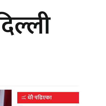
िल्ली
धेरै पढिएका