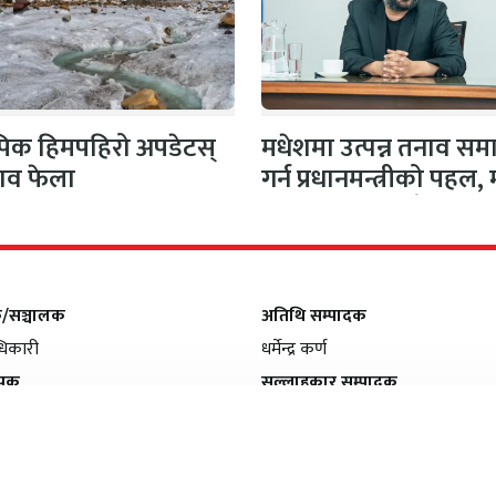
 पिक हिमपहिरो अपडेटस्
मधेशमा उत्पन्न तनाव सम
शव फेला
गर्न प्रधानमन्त्रीको पहल,
दलका नेताहरूसँग…
क/सञ्चालक
अतिथि सम्पादक
िकारी
धर्मेन्द्र कर्ण
ापक
सल्लाहकार सम्पादक
मल्सिना
फणीन्द्र फुयाल
सम्पादक
सीता अधिकारी