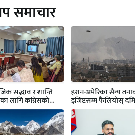
थप समाचार
िक सद्भाव र शान्ति
इरान-अमेरिका सैन्य तना
षाका लागि कांग्रेसको
इजिप्टसम्म फैलियोस् दम
 सभापति गगन…
बन्दरगाहमा दुई ग्यास
ट्याङ्करमा…