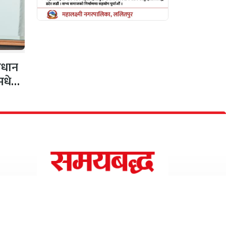
ाधान
 मधेशी