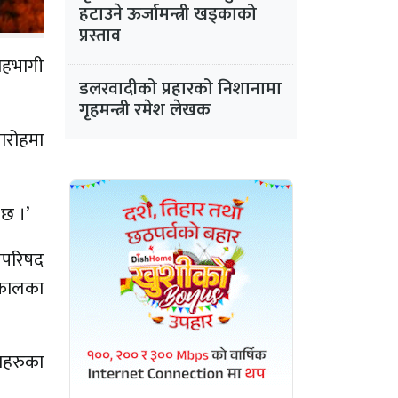
हटाउने ऊर्जामन्त्री खड्काको
प्रस्ताव
 सहभागी
डलरवादीको प्रहारको निशानामा
गृहमन्त्री रमेश लेखक
मारोहमा
 छ ।’
रिपरिषद
्यकालका
याहरुका