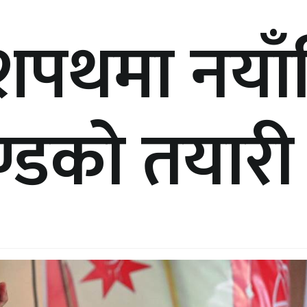
शपथमा नयाँद
चण्डको तयारी