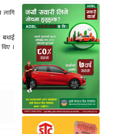
का लागि
ई बधाई
 थिए ।