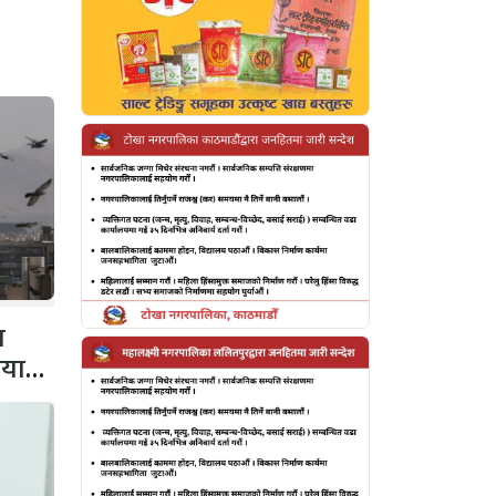
व
ियाता