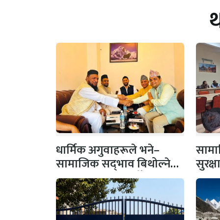
धार्मिक अगुवाहरूले भने–
सामाज
सामाजिक सद्‌भाव बिथोल्ने
सुरक्
कार्यमा संलग्न नहोऔँ
पहल,