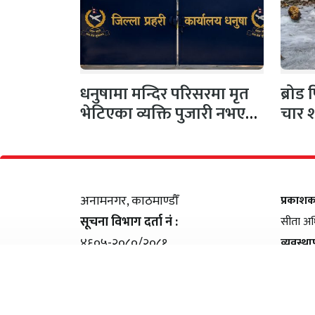
धनुषामा मन्दिर परिसरमा मृत
ब्रोड
भेटिएका व्यक्ति पुजारी नभएको
चार 
प्रहरीको स्पष्टिकरण
अनामनगर, काठमाण्डौँ
प्रकाश
सूचना विभाग दर्ता नं :
सीता अध
४६०५-२०८०/२०८१
व्यवस्थ
सम्पर्क
: +९७७ ९८५१११९५०४
शंकर ति
इमेल
: samayabaddh@gmail.com