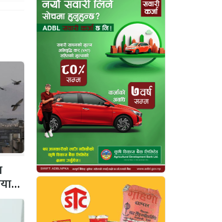
व
ियाता