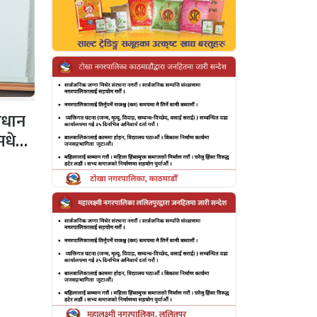
ाधान
 मधेशी