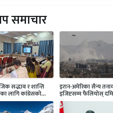
थप समाचार
िक सद्भाव र शान्ति
इरान-अमेरिका सैन्य तना
षाका लागि कांग्रेसको
इजिप्टसम्म फैलियोस् दम
 सभापति गगन…
बन्दरगाहमा दुई ग्यास
ट्याङ्करमा…