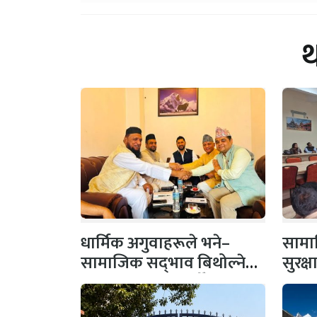
धार्मिक अगुवाहरूले भने–
सामाज
सामाजिक सद्‌भाव बिथोल्ने
सुरक्
कार्यमा संलग्न नहोऔँ
पहल,