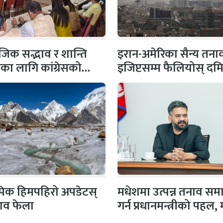
िक सद्भाव र शान्ति
इरान-अमेरिका सैन्य तना
षाका लागि कांग्रेसको
इजिप्टसम्म फैलियोस् दम
 सभापति गगन…
बन्दरगाहमा दुई ग्यास
ट्याङ्करमा…
 पिक हिमपहिरो अपडेटस्
मधेशमा उत्पन्न तनाव सम
शव फेला
गर्न प्रधानमन्त्रीको पहल,
दलका नेताहरूसँग…