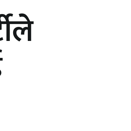
ीले
ई