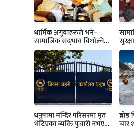
धार्मिक अगुवाहरूले भने–
सामाज
सामाजिक सद्‌भाव बिथोल्ने
सुरक्
कार्यमा संलग्न नहोऔँ
पहल,
धनुषामा मन्दिर परिसरमा मृत
ब्रोड
भेटिएका व्यक्ति पुजारी नभएको
चार 
प्रहरीको स्पष्टिकरण