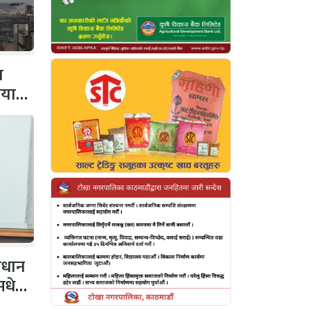
व
ियाता
ाधान
 मधेशी