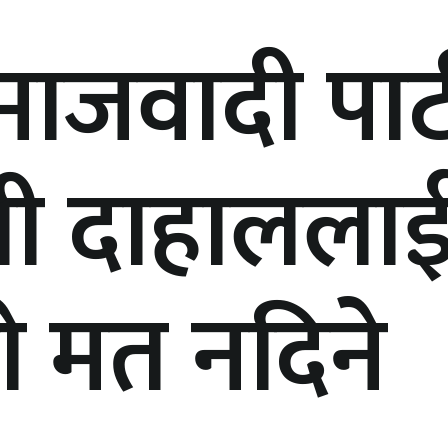
जवादी पार्ट
त्री दाहालला
ो मत नदिने