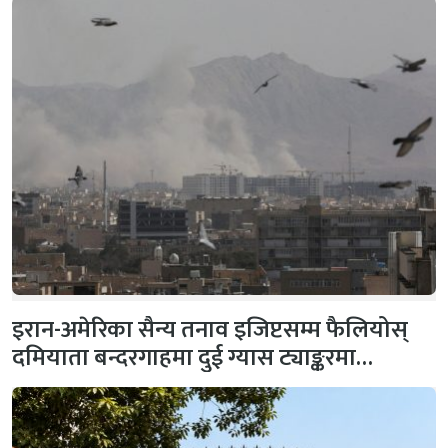
इरान-अमेरिका सैन्य तनाव इजिप्टसम्म फैलियोस्
दमियाता बन्दरगाहमा दुई ग्यास ट्याङ्करमा…