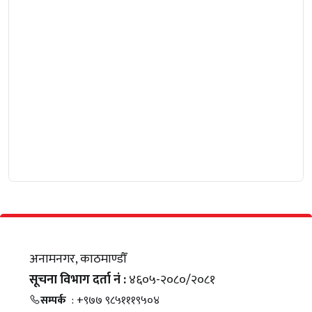
अनामनगर, काठमाण्डौँ
सूचना विभाग दर्ता नं :
४६०५-२०८०/२०८१
सम्पर्क
: +९७७ ९८५१११९५०४