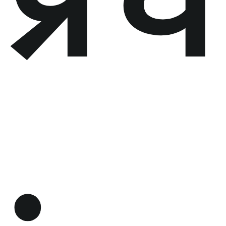
प्रच
: