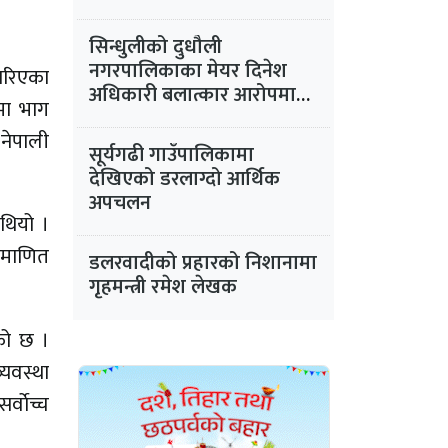
सिन्धुलीको दुधौली
नगरपालिकाका मेयर दिनेश
ारिएका
अधिकारी बलात्कार आरोपमा
मा भाग
फरार
नेपाली
सूर्यगढी गाउँपालिकामा
देखिएको डरलाग्दो आर्थिक
अपचलन
 थियो ।
रमाणित
डलरवादीको प्रहारको निशानामा
गृहमन्त्री रमेश लेखक
को छ ।
व्यवस्था
वाेच्च