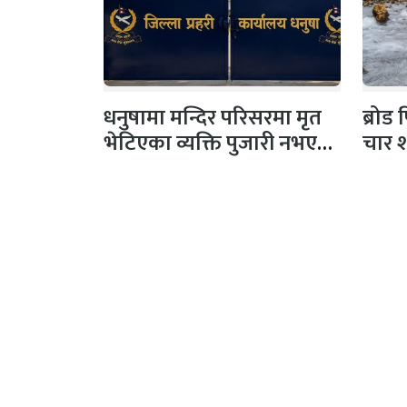
धनुषामा मन्दिर परिसरमा मृत
ब्रोड
भेटिएका व्यक्ति पुजारी नभएको
चार 
प्रहरीको स्पष्टिकरण
अनामनगर, काठमाण्डौँ
प्रकाश
सूचना विभाग दर्ता नं :
सीता अध
४६०५-२०८०/२०८१
व्यवस्थ
सम्पर्क
: +९७७ ९८५१११९५०४
शंकर ति
इमेल
: samayabaddh@gmail.com