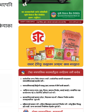
 भएपनि
्रियाका