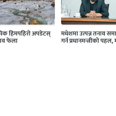
 पिक हिमपहिरो अपडेटस्
मधेशमा उत्पन्न तनाव सम
शव फेला
गर्न प्रधानमन्त्रीको पहल,
दलका नेताहरूसँग…
क/सञ्चालक
अतिथि सम्पादक
िकारी
धर्मेन्द्र कर्ण
ापक
सल्लाहकार सम्पादक
मल्सिना
फणीन्द्र फुयाल
सम्पादक
सीता अधिकारी