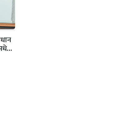
ाधान
 मधेशी