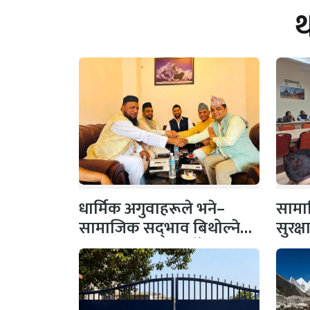
धार्मिक अगुवाहरूले भने–
सामाज
सामाजिक सद्‌भाव बिथोल्ने
सुरक्
कार्यमा संलग्न नहोऔँ
पहल,