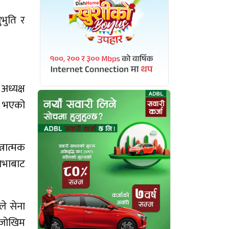
ुभुति र
अध्यक्ष
त भएको
्रात्मक
नसभाबाट
े सेना
 जोखिम