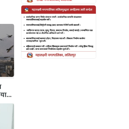
व
ियाता