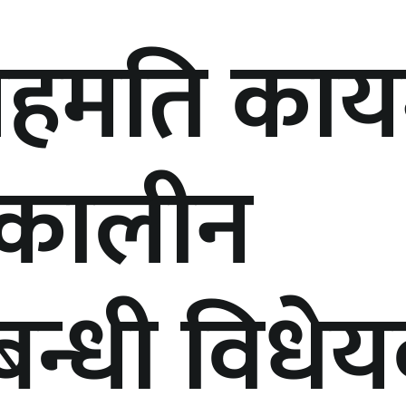
य सहमति कायम
णकालीन
्बन्धी विधे