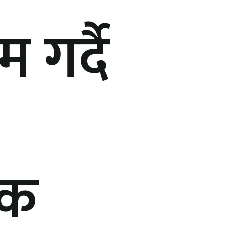
 गर्दै
यक