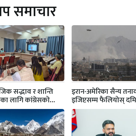
थप समाचार
िक सद्भाव र शान्ति
इरान-अमेरिका सैन्य तना
षाका लागि कांग्रेसको
इजिप्टसम्म फैलियोस् दम
 सभापति गगन…
बन्दरगाहमा दुई ग्यास
ट्याङ्करमा…