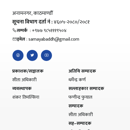
अनामनगर, काठमाण्डौँ
सूचना विभाग दर्ता नं :
४६०५-२०८०/२०८१
सम्पर्क
: +९७७ ९८५१११९५०४
इमेल
: samayabaddh@gmail.com
प्रकाशक/सञ्चालक
अतिथि सम्पादक
सीता अधिकारी
धर्मेन्द्र कर्ण
व्यवस्थापक
सल्लाहकार सम्पादक
शंकर तिमल्सिना
फणीन्द्र फुयाल
सम्पादक
सीता अधिकारी
सह–सम्पादक