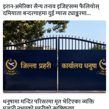
इरान-अमेरिका सैन्य तनाव इजिप्टसम्म फैलियोस्
दमियाता बन्दरगाहमा दुई ग्यास ट्याङ्करमा…
धनुषामा मन्दिर परिसरमा मृत भेटिएका व्यक्ति
पुजारी नभएको प्रहरीको स्पष्टिकरण