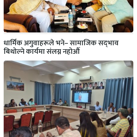
धार्मिक अगुवाहरूले भने– सामाजिक सद्‌भाव
बिथोल्ने कार्यमा संलग्न नहोऔँ