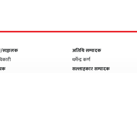
क/सञ्चालक
अतिथि सम्पादक
िकारी
धर्मेन्द्र कर्ण
ापक
सल्लाहकार सम्पादक
मल्सिना
फणीन्द्र फुयाल
सम्पादक
सीता अधिकारी
सह–सम्पादक
हरि अधिकारी