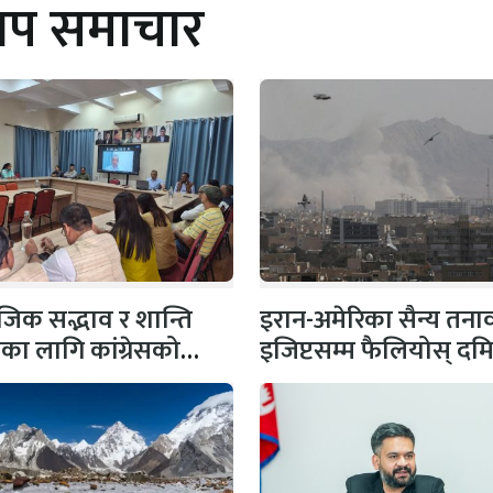
थप समाचार
िक सद्भाव र शान्ति
इरान-अमेरिका सैन्य तना
षाका लागि कांग्रेसको
इजिप्टसम्म फैलियोस् दम
 सभापति गगन…
बन्दरगाहमा दुई ग्यास
ट्याङ्करमा…