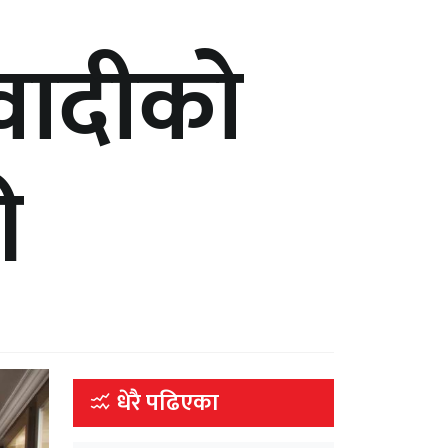
वादीको
ी
धेरै पढिएका