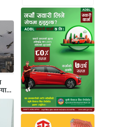
व
ियाता