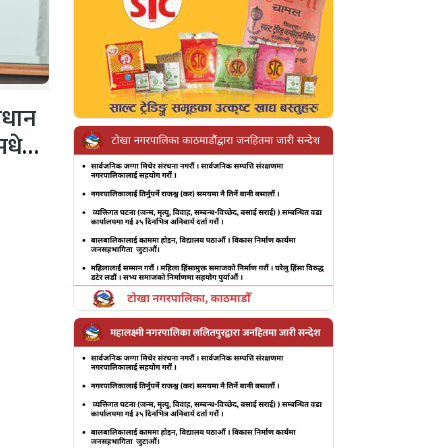
ाधान
 मधेशी