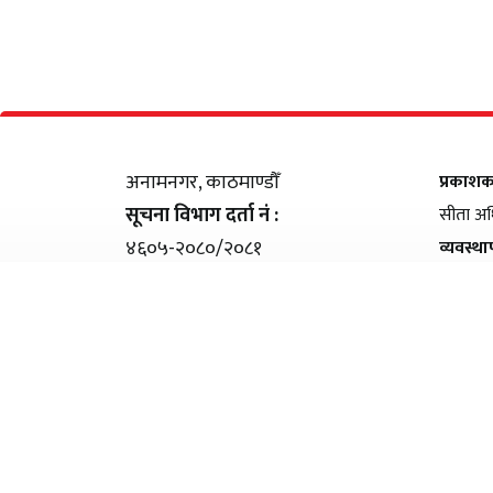
अनामनगर, काठमाण्डौँ
प्रकाश
सूचना विभाग दर्ता नं :
सीता अध
४६०५-२०८०/२०८१
व्यवस्थ
सम्पर्क
: +९७७ ९८५१११९५०४
शंकर ति
इमेल
: samayabaddh@gmail.com