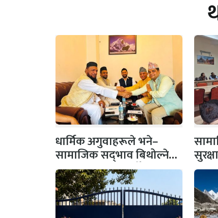
धार्मिक अगुवाहरूले भने–
सामाज
सामाजिक सद्‌भाव बिथोल्ने
सुरक्
कार्यमा संलग्न नहोऔँ
पहल,