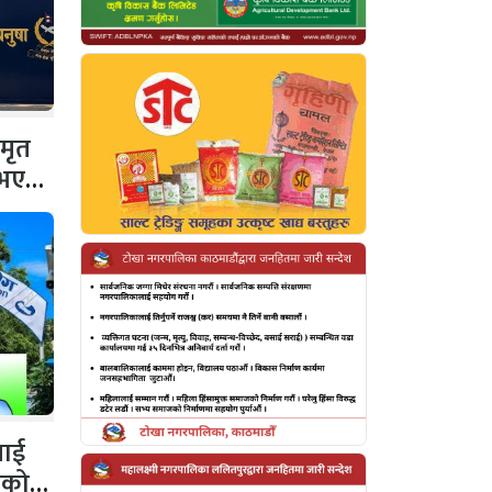
 मृत
 नभएको
नलाई
गको