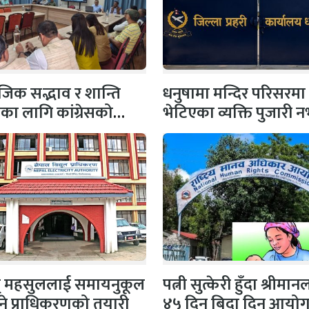
िक सद्भाव र शान्ति
धनुषामा मन्दिर परिसरमा
षाका लागि कांग्रेसको
भेटिएका व्यक्ति पुजारी
 सभापति गगन…
प्रहरीको स्पष्टिकरण
ुत् महसुललाई समायनुकूल
पत्नी सुत्केरी हुँदा श्रीमा
ने प्राधिकरणको तयारी
४५ दिन बिदा दिन आयो