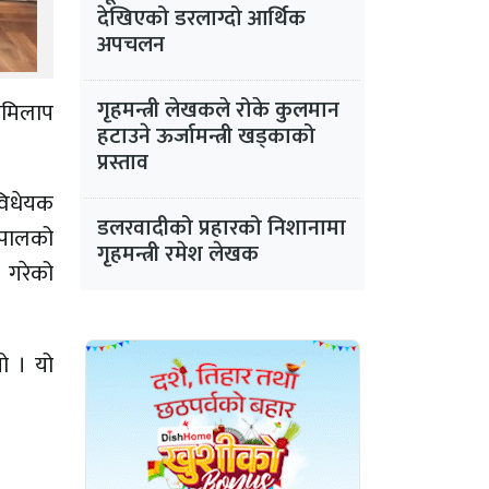
देखिएको डरलाग्दो आर्थिक
अपचलन
गृहमन्त्री लेखकले रोके कुलमान
लमिलाप
हटाउने ऊर्जामन्त्री खड्काको
प्रस्ताव
विधेयक
डलरवादीको प्रहारको निशानामा
नेपालको
गृहमन्त्री रमेश लेखक
ी गरेको
ो । यो