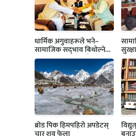
धार्मिक अगुवाहरूले भने–
सामाज
सामाजिक सद्‌भाव बिथोल्ने
सुरक्
कार्यमा संलग्न नहोऔँ
पहल,
ब्रोड पिक हिमपहिरो अपडेटस्
विद्य
चार शव फेला
बनाउ