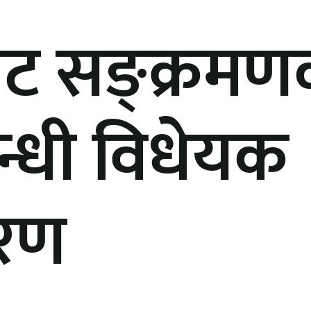
तिबाट सङ्क्र
बन्धी विधेयक
करण