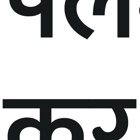
पल
कर