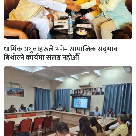
धार्मिक अगुवाहरूले भने– सामाजिक सद्‌भाव
बिथोल्ने कार्यमा संलग्न नहोऔँ