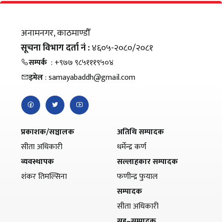
अनामनगर, काठमाण्डौँ
सूचना विभाग दर्ता नं :
४६०५-२०८०/२०८१
सम्पर्क
: +९७७ ९८५१११९५०४
इमेल
: samayabaddh@gmail.com
प्रकाशक/सञ्चालक
अतिथि सम्पादक
सीता अधिकारी
धर्मेन्द्र कर्ण
व्यवस्थापक
सल्लाहकार सम्पादक
शंकर तिमल्सिना
फणीन्द्र फुयाल
सम्पादक
सीता अधिकारी
सह–सम्पादक