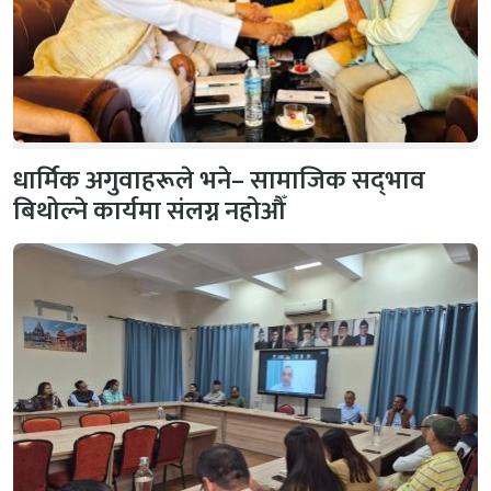
धार्मिक अगुवाहरूले भने– सामाजिक सद्‌भाव
बिथोल्ने कार्यमा संलग्न नहोऔँ