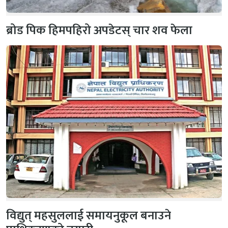
ब्रोड पिक हिमपहिरो अपडेटस् चार शव फेला
विद्युत् महसुललाई समायनुकूल बनाउने