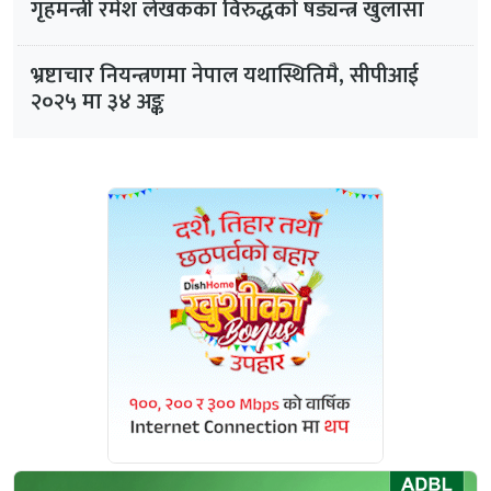
गृहमन्त्री रमेश लेखकका विरुद्धकाे षड्यन्त्र खुलासा
भ्रष्टाचार नियन्त्रणमा नेपाल यथास्थितिमै, सीपीआई
२०२५ मा ३४ अङ्क