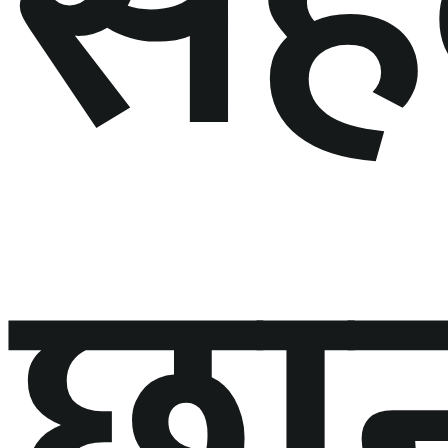
सह
छा