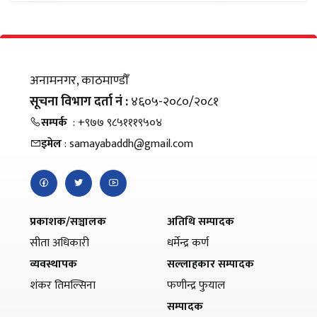
अनामनगर, काठमाण्डौँ
सूचना विभाग दर्ता नं :
४६०५-२०८०/२०८१
सम्पर्क
: +९७७ ९८५१११९५०४
इमेल
: samayabaddh@gmail.com
प्रकाशक/सञ्चालक
अतिथि सम्पादक
सीता अधिकारी
धर्मेन्द्र कर्ण
व्यवस्थापक
सल्लाहकार सम्पादक
शंकर तिमल्सिना
फणीन्द्र फुयाल
सम्पादक