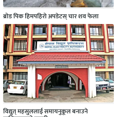
ब्रोड पिक हिमपहिरो अपडेटस् चार शव फेला
विद्युत् महसुललाई समायनुकूल बनाउने