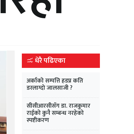
धेरै पढिएका
अर्काको सम्पत्ति हडप्न कति
डरलाग्दो जालसाजी ?
सीसीआरसीसँग डा. राजकुमार
राईको कुनै सम्बन्ध नरहेको
स्पष्टीकरण