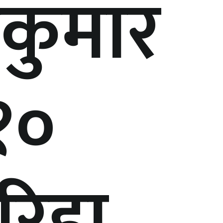
कुमार
१०
रिहा