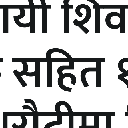
ायी शिव
फ सहित 
रौटीमा 