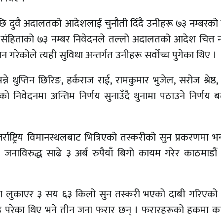
पछि दुवै अदालतको आदेशलाई चुनौती दिँदै उनीहरू ७३ नम्बरको
ी संहिताको ७३ नम्बर निवेदनले तल्लो अदालतको आदेश चित्त न
 गरेकोले त्यही सुविधा अन्तर्गत उनीहरू सर्वोच्च पुगेका थिए ।
्ने थुप्तिन छिरिङ, हर्कराज राई, रामकुमार भुजेल, सरोज श्रेष्ठ
फको निवेदनमा अन्तिम निर्णय सुनाउँदै थुनामा पठाउने निर्णय बद
तर्राष्ट्रिय विमानस्थलबाट भित्रिएको तस्करीको सुन प्रकरणमा भ
जनाविरुद्ध साढे ३ अर्ब रुपैयाँ बिगो कायम गरेर काठमाडौं 
ुमा लुकाएर ३ सय ६३ किलो सुन तस्करी भएको दाबी गरिएको 
क्राउ परेका थिए भने तीन जना फरार छन् । फरारहरूको हकमा क