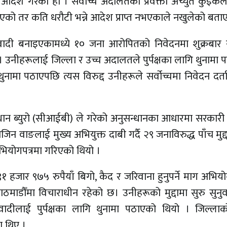
ने आदेश गरेको हो । सर्वोच्च अदालतका प्रवक्ता अच्युत कुइके
भएको तर कति धरौटी भन्ने आदेश प्राप्त नभएकाले नखुलेको बताए
ादी बनाइएकामध्ये १० जना आरोपितको निवेदनमा शुक्रबार सर
उनीहरूलाई जिल्ला र उच्च अदालतले पुर्पक्षका लागि थुनामा 
नामा पठाएपछि त्यस विरुद्द उनीहरूले सर्वोच्चमा निवेदन दर्त
ुसन्धान ब्युरो (सीआईबी) ले गरेको अनुसन्धानका आधारमा सरका
 वाङलाई मुख्य अभियुक्त दाबी गर्दै २९ जनाविरुद्ध पाँच मुद्
ियोगपत्रमा गरिएको थियो ।
जार ९७५ रुपैयाँ बिगो, कैद र जरिवाना हुनुपर्ने माग अभियो
माडौँमा विचाराधीन रहेको छ। उनीहरूको मुद्दामा सुरु सुनुवा
ादीलाई पुर्पक्षका लागि थुनामा पठाएको थियो । जिल्लाक
ा थिए ।