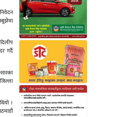
 निवेदन
बुझेमा
, दिलीप
र गर्दै
न्सारका
जिल्ला
थियो ।
ाठमाडौं