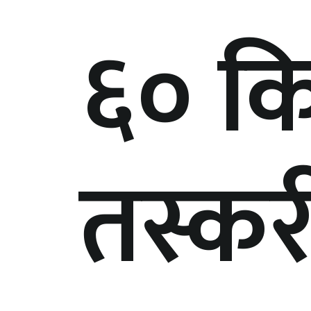
६० क
तस्कर