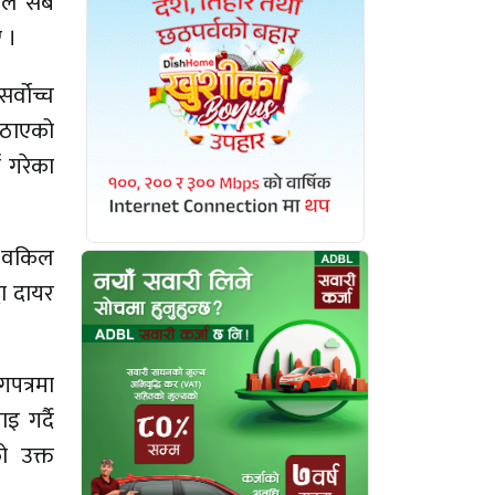
लले सबै
 ।
्वोच्च
पठाएको
ा गरेका
री वकिल
दा दायर
गपत्रमा
इ गर्दै
ो उक्त