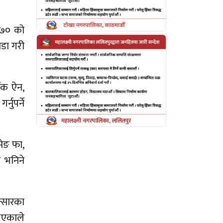
०७० को
डा गरी
ैंक ऐन,
ुपर्ने
सेङ फा,
 भनिने
न्सारका
भएकाले