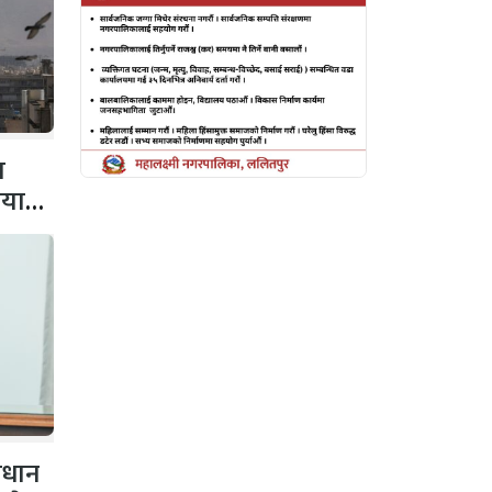
व
ियाता
ाधान