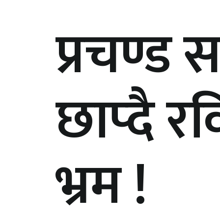
प्रचण्ड
छाप्दै रव
भ्रम !