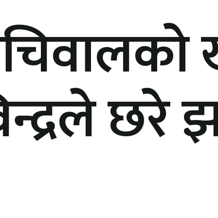
 सचिवालको 
िन्द्रले छरे