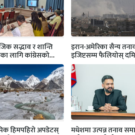
िक सद्भाव र शान्ति
इरान-अमेरिका सैन्य तना
षाका लागि कांग्रेसको
इजिप्टसम्म फैलियोस् दम
 सभापति गगन…
बन्दरगाहमा दुई ग्यास
ट्याङ्करमा…
 पिक हिमपहिरो अपडेटस्
मधेशमा उत्पन्न तनाव सम