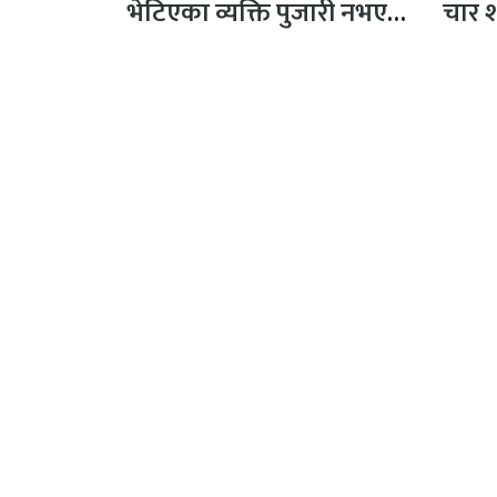
भेटिएका व्यक्ति पुजारी नभएको
चार 
प्रहरीको स्पष्टिकरण
अनामनगर, काठमाण्डौँ
प्रकाश
सूचना विभाग दर्ता नं :
सीता अध
४६०५-२०८०/२०८१
व्यवस्थ
सम्पर्क
: +९७७ ९८५१११९५०४
शंकर ति
इमेल
: samayabaddh@gmail.com
© Copyright 2026 Samayabaddha - All Rights Reserved.