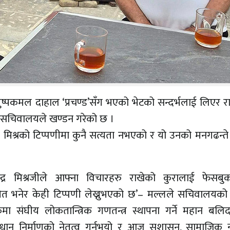
पुष्पकमल दाहाल ‘प्रचण्ड’सँग भएको भेटको सन्दर्भलाई लिएर रा
ण्डको सचिवालयले खण्डन गरेको छ ।
े मिश्रको टिप्पणीमा कुनै सत्यता नभएको र यो उनको मनगढन्त
द्र मिश्रजीले आफ्ना विचारहरु राखेको कुरालाई फेसबुक
िचारसमेत भनेर केही टिप्पणी लेख्नुभएको छ’– मल्लले सचिवालयक
ा संघीय लोकतान्त्रिक गणतन्त्र स्थापना गर्ने महान बलिदान
विधान निर्माणको नेतृत्व गर्नुभयो र आज सुशासन, सामाजिक न