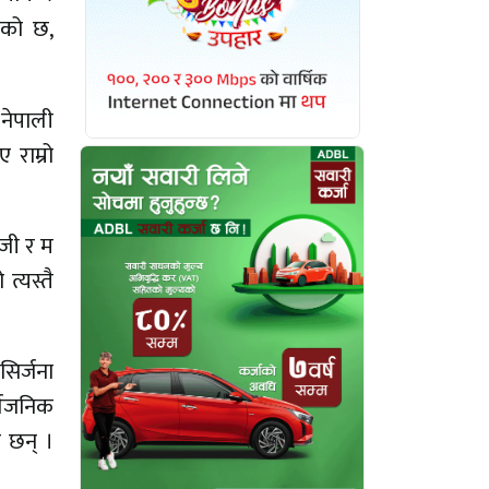
एको छ,
 नेपाली
 राम्रो
डजी र म
्यस्तै
सिर्जना
र्वजनिक
ा छन् ।