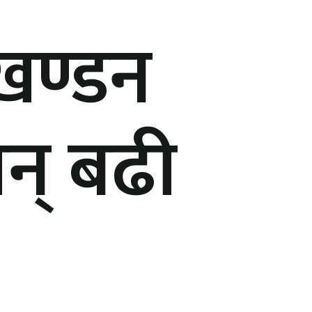
खण्डन
 झन् बढी