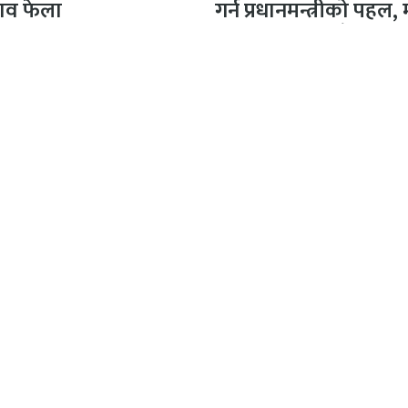
शव फेला
गर्न प्रधानमन्त्रीको पहल,
दलका नेताहरूसँग…
क/सञ्चालक
अतिथि सम्पादक
िकारी
धर्मेन्द्र कर्ण
ापक
सल्लाहकार सम्पादक
मल्सिना
फणीन्द्र फुयाल
सम्पादक
सीता अधिकारी
सह–सम्पादक
हरि अधिकारी