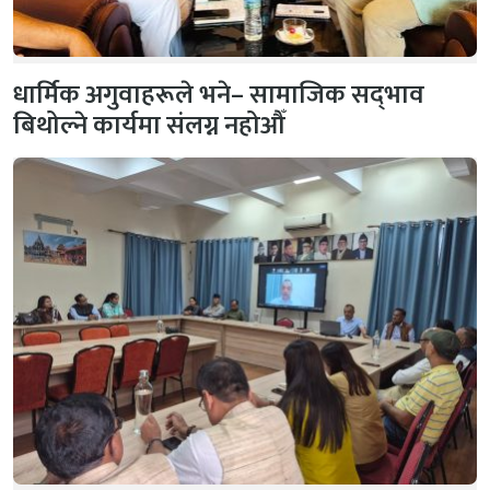
धार्मिक अगुवाहरूले भने– सामाजिक सद्‌भाव
बिथोल्ने कार्यमा संलग्न नहोऔँ