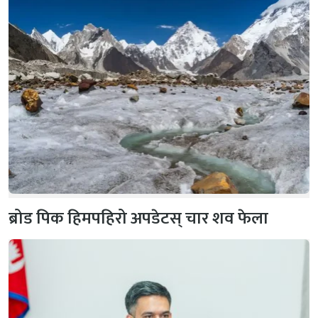
ब्रोड पिक हिमपहिरो अपडेटस् चार शव फेला